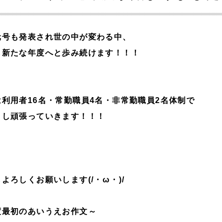
元号も発表され世の中が変わる中、
も新たな年度へと歩み続けます！！！
利用者16名・常勤職員4名・非常勤職員2名体制で
トし頑張っていきます！！！
よろしくお願いします(/・ω・)/
度最初のあいうえお作文～