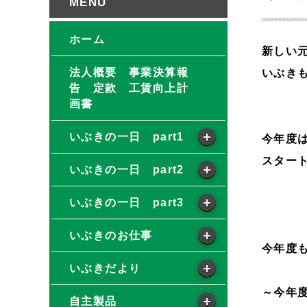
ホーム
新しい
法人概要 事業決算報
いぶき
告 定款 工賃向上計
画書
いぶきの一日 part1
今年度は
スター
いぶきの一日 part2
いぶきの一日 part3
いぶきのお仕事
今年度も
いぶきだより
～今年
自主製品