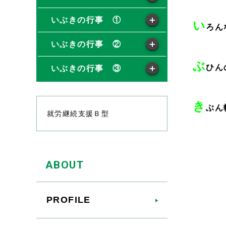
いぶきの行事 ①
い
ろん
いぶきの行事 ②
ぶ
ひん
いぶきの行事 ③
き
ぶん
就労継続支援Ｂ型
ABOUT
PROFILE