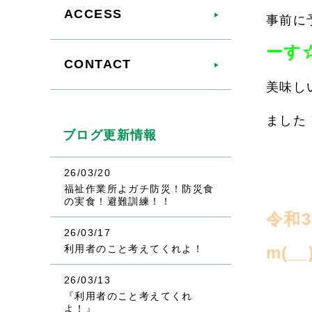
ACCESS
事前に
ーす
CONTACT
美味し
ました
ブログ更新情報
26/03/20
福祉作業所よガチ防災！防災食
の実食！避難訓練！！
令和
26/03/17
利用者のこと考えてくれよ！
m(__
26/03/13
『利用者のこと考えてくれ
よ！』