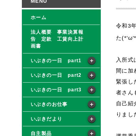
ホーム
令和3
法人概要 事業決算報
た(*'ω'*
告 定款 工賃向上計
画書
入所式
いぶきの一日 part1
間に加
いぶきの一日 part2
緊張し
いぶきの一日 part3
者さん
自己紹
いぶきのお仕事
りました(
いぶきだより
自主製品