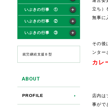
運営委
立ち）
いぶきの行事 ①
無事に
いぶきの行事 ②
いぶきの行事 ③
その後
ンター
就労継続支援Ｂ型
カレ
ABOUT
PROFILE
店内は
事ができ