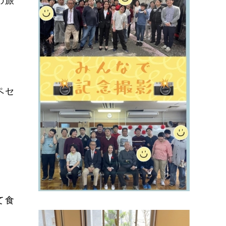
の旅
ペセ
て食