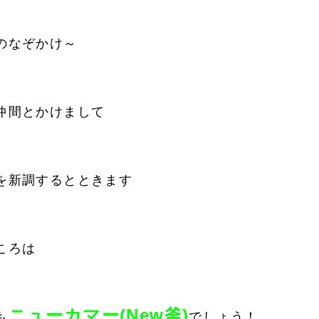
のなぞかけ～
仲間とかけまして
を新調するとときます
ころは
ニューカマー(New釜)
も
でしょう！