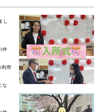
まし
の仲
の利用
にな