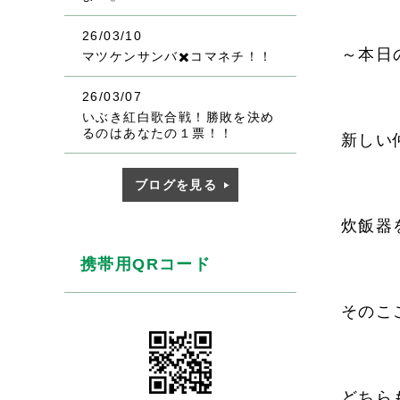
26/03/10
～本日
マツケンサンバ✖️コマネチ！！
26/03/07
いぶき紅白歌合戦！勝敗を決め
るのはあなたの１票！！
新しい
ブログを見る
炊飯器
携帯用QRコード
そのこ
どちら