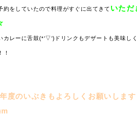
いただ
予約をしていたので料理がすぐに出てきて
☆
いカレーに舌鼓(*'▽')ドリンクもデザートも美味し
！！
3年度のいぶきもよろしくお願いします
)m