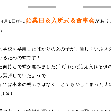
始業日＆入所式＆食事会
年4月1日㈭に
があり
)
は学校を卒業したばかりの女の子が、新しくいぶき
わるための式です！
た面持ちで式が進みました( ﾟДﾟ)ただ迎え入れる側
も緊張していたようで
介では本来の明るさはなく、とてもかしこまった式
'ω')